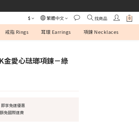
$
繁體中文
找商品
戒指 Rings
耳環 Earrings
項鍊 Necklaces
4K金愛心琺瑯項鍊－綠
0，即享免運優惠
0 額免國際運費