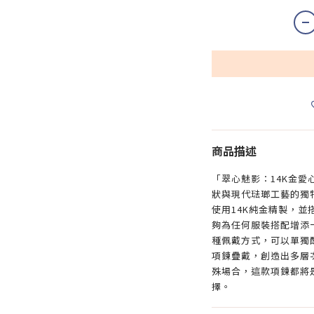
商品描述
「翠心魅影：14K金
狀與現代琺瑯工藝的獨
使用14K純金精製，
夠為任何服裝搭配增添
種佩戴方式，可以單獨
項鍊疊戴，創造出多層
殊場合，這款項鍊都將
擇。