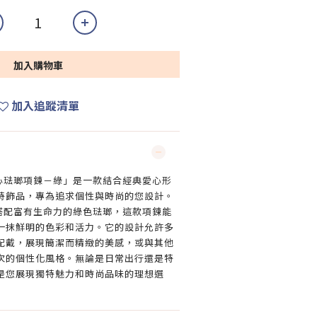
加入購物車
加入追蹤清單
愛心琺瑯項鍊－綠」是一款結合經典愛心形
特飾品，專為追求個性與時尚的您設計。
並搭配富有生命力的綠色琺瑯，這款項鍊能
一抹鮮明的色彩和活力。它的設計允許多
配戴，展現簡潔而精緻的美感，或與其他
次的個性化風格。無論是日常出行還是特
是您展現獨特魅力和時尚品味的理想選